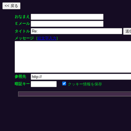
おなまえ
Ｅメール
タイトル
メッセージ
[
絵文字入力
]
参照先
暗証キー
クッキー情報を保存